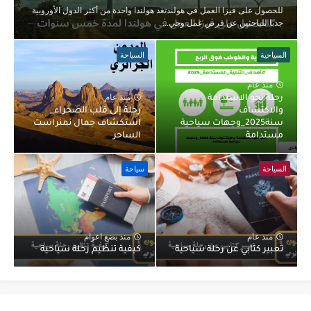
للحصول على فيزا العمل في هولندتعد هولندا واحدة من أكثر الدول الأوروبية
جذبًا للباحثين عن فرص عمل وحي...
السياحية
السياحة
منذ عام
منذ عام
رحلة نحو الاستدامة
والاكتشاف
رحلة إلى قلب الصحراء_
سنة2025_وجهات سياحية
استكشاف جمال تمنراست
مستدامة
الساحر
السياحة
سياحة
منذ عام
منذ بضع اعوام
تعبير كتابي عن رحلة سياحية
كيفية تنظيم رحلة سياحية