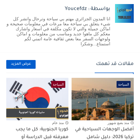
بواسطة : Youcefdz
انا المدون الجزائري مهتم بي سياحة وترحال وانشر كل
شيء يتعلق بي سياحة معا مرعات في معلومات صحيحة و
اماكن جميلة والتي لا تكون مكلفة في أسعار واشارك
معكم كل ماهوا جديد ومناسب من معلومات و اماكن
ولوجهات السفر معا بعض ثقافية عامة اتمني لكم
استمتاع...وشكرا
مقالات قد تهمك
عرض المزيد
السياحة
السياحة
منذ بضع شهور
منذ عام
أفضل الوجهات السياحية في
كوريا الجنوبية: كل ما يجب
تركيا 2026: دليل شامل
معرفته قبل الدراسة أو