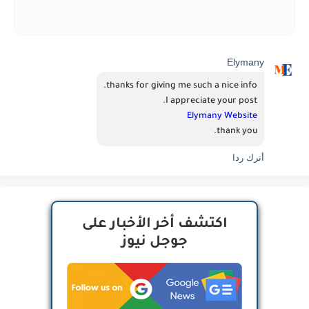
Elymany
thanks for giving me such a nice info.
I appreciate your post.
E
l
y
m
a
n
y
W
e
b
s
i
t
e
thank you.
أترك ردا
اكتشف أخر الأخبار على
جوجل نيوز